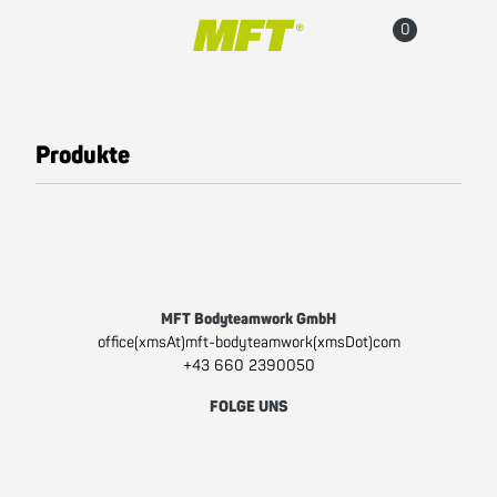
Hauptnavigation
Zum Inhalt
Warenkorb
Accou
Produkte
Alle Produkte
Fun Line
Fit Line
(aktiv)
Pro Line
MFT Bodyteamwork GmbH
Sitzgesundheit
office(xmsAt)mft-bodyteamwork(xmsDot)com
+43 660 2390050
Beliebte Produkte
FOLGE UNS
Zubehör
Facebook
Instagram
Youtube
Sale