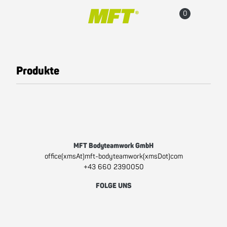
Hauptnavigation
Zum Inhalt
Warenkorb
Accou
Produkte
Alle Produkte
Fun Line
(aktiv)
Fit Line
Pro Line
MFT Bodyteamwork GmbH
Sitzgesundheit
office(xmsAt)mft-bodyteamwork(xmsDot)com
+43 660 2390050
Beliebte Produkte
FOLGE UNS
Zubehör
Facebook
Instagram
Youtube
Sale